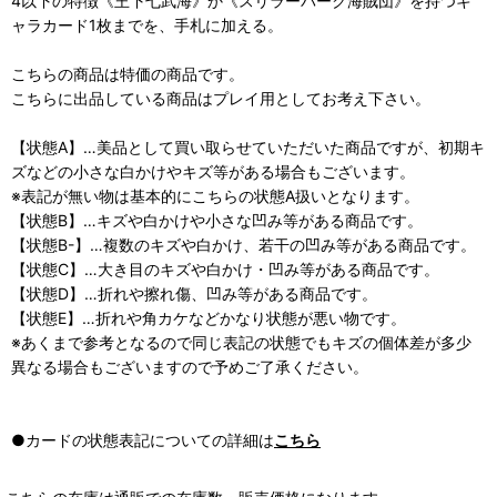
4以下の特徴《王下七武海》か《スリラーバーク海賊団》を持つキ
ャラカード1枚までを、手札に加える。
こちらの商品は特価の商品です。
こちらに出品している商品はプレイ用としてお考え下さい。
【状態A】…美品として買い取らせていただいた商品ですが、初期キ
ズなどの小さな白かけやキズ等がある場合もございます。
※表記が無い物は基本的にこちらの状態A扱いとなります。
【状態B】…キズや白かけや小さな凹み等がある商品です。
【状態B-】…複数のキズや白かけ、若干の凹み等がある商品です。
【状態C】…大き目のキズや白かけ・凹み等がある商品です。
【状態D】…折れや擦れ傷、凹み等がある商品です。
【状態E】…折れや角カケなどかなり状態が悪い物です。
※あくまで参考となるので同じ表記の状態でもキズの個体差が多少
異なる場合もございますので予めご了承ください。
●カードの状態表記についての詳細は
こちら