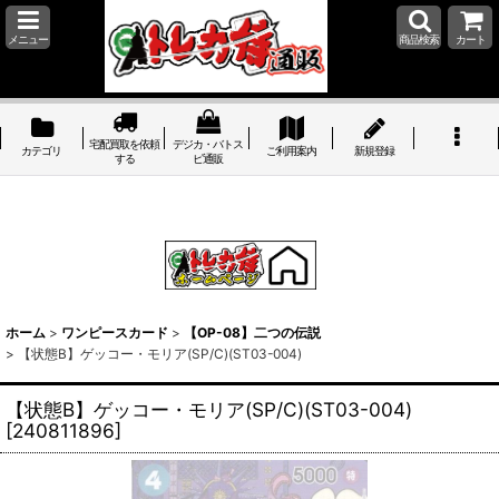
メニュー
商品検索
カート
宅配買取を依頼
デジカ・バトス
カテゴリ
ご利用案内
新規登録
する
ピ通販
ホーム
>
ワンピースカード
>
【OP-08】二つの伝説
>
【状態B】ゲッコー・モリア(SP/C)(ST03-004)
【状態B】ゲッコー・モリア(SP/C)(ST03-004)
[
240811896
]