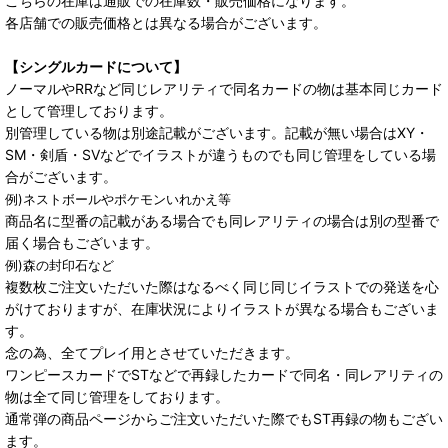
こちらの在庫は通販での在庫数・販売価格になります。
各店舗での販売価格とは異なる場合がございます。
【シングルカードについて】
ノーマルやRRなど同じレアリティで同名カードの物は基本同じカード
として管理しております。
別管理している物は別途記載がございます。記載が無い場合はXY・
SM・剣盾・SVなどでイラストが違うものでも同じ管理をしている場
合がございます。
例)ネストボールやポケモンいれかえ等
商品名に型番の記載がある場合でも同レアリティの場合は別の型番で
届く場合もございます。
例)森の封印石など
複数枚ご注文いただいた際はなるべく同じ同じイラストでの発送を心
がけておりますが、在庫状況によりイラストが異なる場合もございま
す。
念の為、全てプレイ用とさせていただきます。
ワンピースカードでSTなどで再録したカードで同名・同レアリティの
物は全て同じ管理をしております。
通常弾の商品ページからご注文いただいた際でもST再録の物もござい
ます。