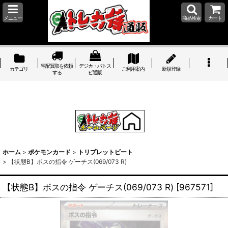
メニュー
商品検索
カート
宅配買取を依頼
デジカ・バトス
カテゴリ
ご利用案内
新規登録
する
ピ通販
ホーム
>
ポケモンカード
>
トリプレットビート
>
【状態B】ボスの指令 ゲーチス(069/073 R)
【状態B】ボスの指令 ゲーチス(069/073 R)
[
967571
]