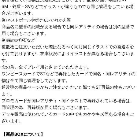
SM・剣盾・SVなどでイラストが違うものでも同じ管理をしている場
合がございます。
例)ネストボールやポケモンいれかえ等
商品名に型番の記載がある場合でも同レアリティの場合は別の型番で
届く場合もございます。
例)森の封印石など
複数枚ご注文いただいた際はなるべく同じ同じイラストでの発送を心
がけておりますが、在庫状況によりイラストが異なる場合もございま
す。
念の為、全てプレイ用とさせていただきます。
ワンピースカードでSTなどで再録したカードで同名・同レアリティの
物は全て同じ管理をしております。
通常弾の商品ページからご注文いただいた際でもST再録の物もござい
ます。
プロモカードが同レアリティ・同イラストで再録されている場合は、
同管理の為、再録版が届く場合もございます。
デッキ販売に使われているカードの中でもカケやキズ等ある場合もご
ざいます。
【新品BOXについて】