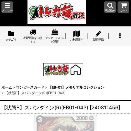
メニュー
商品検索
カート
宅配買取を依頼
デジカ・バトス
カテゴリ
ご利用案内
新規登録
する
ピ通販
ホーム
>
ワンピースカード
>
【EB-01】メモリアルコレクション
>
【状態B】スパンダイン(R)(EB01-043)
【状態B】スパンダイン(R)(EB01-043)
[
240811456
]