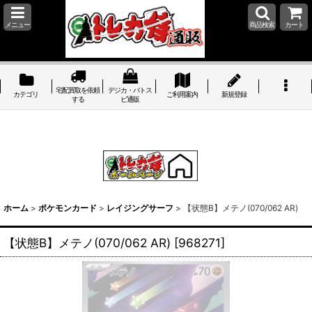
メニュー
商品検索
カート
宅配買取を依頼
デジカ・バトス
カテゴリ
ご利用案内
新規登録
する
ピ通販
ホーム
>
ポケモンカード
>
レイジングサーフ
>
【状態B】メテノ(070/062 AR)
【状態B】メテノ(070/062 AR)
[
968271
]