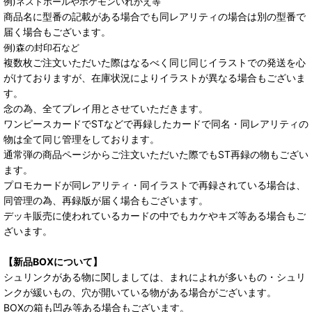
例)ネストボールやポケモンいれかえ等
商品名に型番の記載がある場合でも同レアリティの場合は別の型番で
届く場合もございます。
例)森の封印石など
複数枚ご注文いただいた際はなるべく同じ同じイラストでの発送を心
がけておりますが、在庫状況によりイラストが異なる場合もございま
す。
念の為、全てプレイ用とさせていただきます。
ワンピースカードでSTなどで再録したカードで同名・同レアリティの
物は全て同じ管理をしております。
通常弾の商品ページからご注文いただいた際でもST再録の物もござい
ます。
プロモカードが同レアリティ・同イラストで再録されている場合は、
同管理の為、再録版が届く場合もございます。
デッキ販売に使われているカードの中でもカケやキズ等ある場合もご
ざいます。
【新品BOXについて】
シュリンクがある物に関しましては、まれによれが多いもの・シュリ
ンクが緩いもの、穴が開いている物がある場合がございます。
BOXの箱も凹み等ある場合もございます。