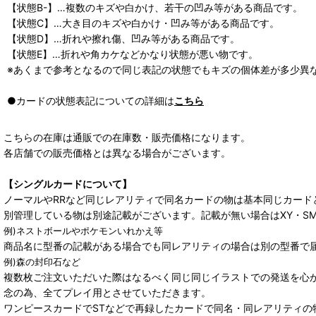
【状態B-】…複数のキズや白かけ、若干の凹み等がある商品です。
【状態C】…大き目のキズや白かけ・凹み等がある商品です。
【状態D】…折れや擦れ傷、凹み等がある商品です。
【状態E】…折れや角カケなどかなり状態が悪い物です。
※あくまで参考となるので同じ表記の状態でもキズの個体差が多少異
●カードの状態表記についての詳細は
こちら
こちらの在庫は通販での在庫数・販売価格になります。
各店舗での販売価格とは異なる場合がございます。
【シングルカードについて】
ノーマルやRRなど同じレアリティで同名カードの物は基本同じカード
別管理している物は別途記載がございます。記載が無い場合はXY・S
例)ネストボールやポケモンいれかえ等
商品名に型番の記載がある場合でも同レアリティの場合は別の型番で
例)森の封印石など
複数枚ご注文いただいた際はなるべく同じ同じイラストでの発送を心
念の為、全てプレイ用とさせていただきます。
ワンピースカードでSTなどで再録したカードで同名・同レアリティの