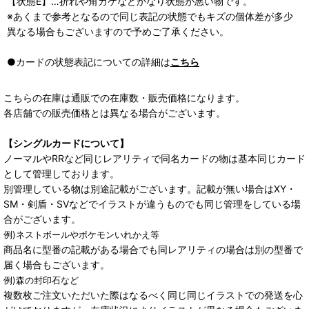
【状態E】…折れや角カケなどかなり状態が悪い物です。
※あくまで参考となるので同じ表記の状態でもキズの個体差が多少
異なる場合もございますので予めご了承ください。
●カードの状態表記についての詳細は
こちら
こちらの在庫は通販での在庫数・販売価格になります。
各店舗での販売価格とは異なる場合がございます。
【シングルカードについて】
ノーマルやRRなど同じレアリティで同名カードの物は基本同じカード
として管理しております。
別管理している物は別途記載がございます。記載が無い場合はXY・
SM・剣盾・SVなどでイラストが違うものでも同じ管理をしている場
合がございます。
例)ネストボールやポケモンいれかえ等
商品名に型番の記載がある場合でも同レアリティの場合は別の型番で
届く場合もございます。
例)森の封印石など
複数枚ご注文いただいた際はなるべく同じ同じイラストでの発送を心