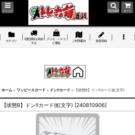
メニュー
商品検索
カート
宅配買取を依頼
デジカ・バトス
カテゴリ
ご利用案内
新規登録
する
ピ通販
ホーム
>
ワンピースカード
>
ドン!!カード
>
【状態B】ドン!!カード(虹文字)
【状態B】ドン!!カード(虹文字)
[
240810906
]