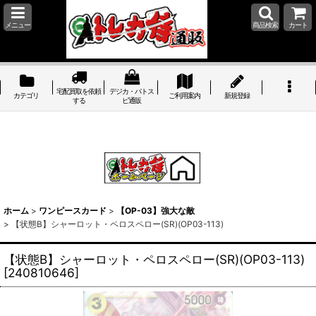
メニュー
商品検索
カート
宅配買取を依頼
デジカ・バトス
カテゴリ
ご利用案内
新規登録
する
ピ通販
ホーム
>
ワンピースカード
>
【OP-03】強大な敵
>
【状態B】シャーロット・ペロスペロー(SR)(OP03-113)
【状態B】シャーロット・ペロスペロー(SR)(OP03-113)
[
240810646
]