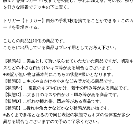
賊団》を持つカード1枚までを公開し、手札に加える。その後、残り
を好きな順番でデッキの下に置く。
トリガー【トリガー】自分の手札1枚を捨てることができる：このカ
ードを登場させる。
こちらの商品は特価の商品です。
こちらに出品している商品はプレイ用としてお考え下さい。
【状態A】…美品として買い取らせていただいた商品ですが、初期キ
ズなどの小さな白かけやキズ等がある場合もございます。
※表記が無い物は基本的にこちらの状態A扱いとなります。
【状態B】…キズや白かけや小さな凹み等がある商品です。
【状態B-】…複数のキズや白かけ、若干の凹み等がある商品です。
【状態C】…大き目のキズや白かけ・凹み等がある商品です。
【状態D】…折れや擦れ傷、凹み等がある商品です。
【状態E】…折れや角カケなどかなり状態が悪い物です。
※あくまで参考となるので同じ表記の状態でもキズの個体差が多少
異なる場合もございますので予めご了承ください。