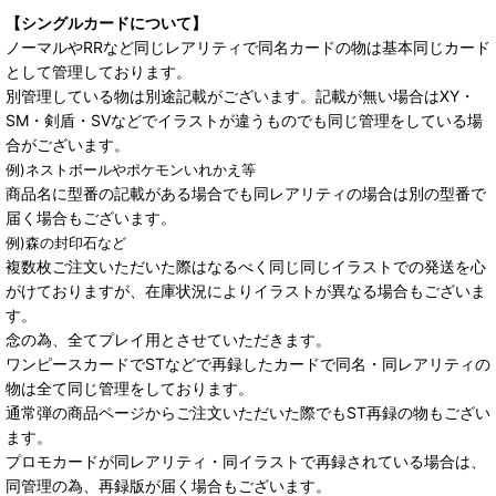
【シングルカードについて】
ノーマルやRRなど同じレアリティで同名カードの物は基本同じカード
として管理しております。
別管理している物は別途記載がございます。記載が無い場合はXY・
SM・剣盾・SVなどでイラストが違うものでも同じ管理をしている場
合がございます。
例)ネストボールやポケモンいれかえ等
商品名に型番の記載がある場合でも同レアリティの場合は別の型番で
届く場合もございます。
例)森の封印石など
複数枚ご注文いただいた際はなるべく同じ同じイラストでの発送を心
がけておりますが、在庫状況によりイラストが異なる場合もございま
す。
念の為、全てプレイ用とさせていただきます。
ワンピースカードでSTなどで再録したカードで同名・同レアリティの
物は全て同じ管理をしております。
通常弾の商品ページからご注文いただいた際でもST再録の物もござい
ます。
プロモカードが同レアリティ・同イラストで再録されている場合は、
同管理の為、再録版が届く場合もございます。