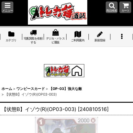
メニュー
商品検索
カート
宅配買取を依頼
デジカ・バトス
カテゴリ
ご利用案内
新規登録
する
ピ通販
ホーム
>
ワンピースカード
>
【OP-03】強大な敵
>
【状態B】イゾウ(R)(OP03-003)
【状態B】イゾウ(R)(OP03-003)
[
240810516
]