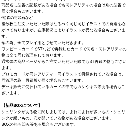
商品名に型番の記載がある場合でも同レアリティの場合は別の型番で
届く場合もございます。
例)森の封印石など
複数枚ご注文いただいた際はなるべく同じ同じイラストでの発送を心
がけておりますが、在庫状況によりイラストが異なる場合もございま
す。
念の為、全てプレイ用とさせていただきます。
ワンピースカードでSTなどで再録したカードで同名・同レアリティの
物は全て同じ管理をしております。
通常弾の商品ページからご注文いただいた際でもST再録の物もござい
ます。
プロモカードが同レアリティ・同イラストで再録されている場合は、
同管理の為、再録版が届く場合もございます。
デッキ販売に使われているカードの中でもカケやキズ等ある場合もご
ざいます。
【新品BOXについて】
シュリンクがある物に関しましては、まれによれが多いもの・シュリ
ンクが緩いもの、穴が開いている物がある場合がございます。
BOXの箱も凹み等ある場合もございます。