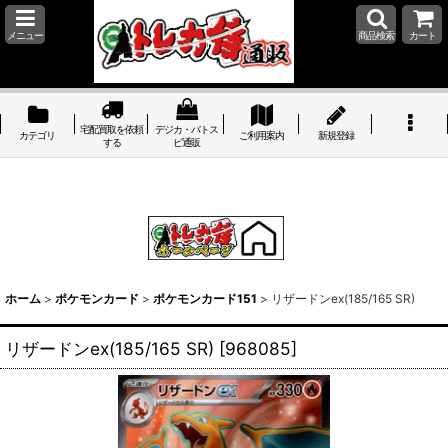
メニュー
商品検索
カート
宅配買取を依頼
デジカ・バトス
カテゴリ
ご利用案内
新規登録
する
ピ通販
ホーム
>
ポケモンカード
>
ポケモンカード151
>
リザードンex(185/165 SR)
リザードンex(185/165 SR)
[
968085
]