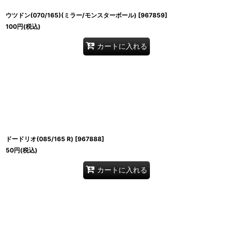
ウツドン(070/165)(ミラー/モンスターボール)
[
967859
]
100
円
(税込)
カートに入れる
ドードリオ(085/165 R)
[
967888
]
50
円
(税込)
カートに入れる