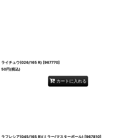
ライチュウ(026/165 R)
[
967770
]
50
円
(税込)
カートに入れる
ラフレシア(045/165 R)(ミラー/マスターボール)
[
967810
]