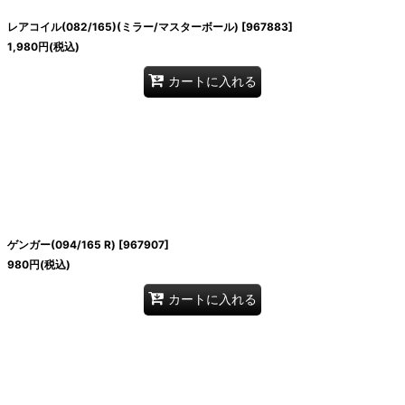
レアコイル(082/165)(ミラー/マスターボール)
[
967883
]
1,980
円
(税込)
カートに入れる
ゲンガー(094/165 R)
[
967907
]
980
円
(税込)
カートに入れる