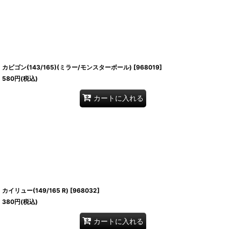
カビゴン(143/165)(ミラー/モンスターボール)
[
968019
]
580
円
(税込)
カートに入れる
カイリュー(149/165 R)
[
968032
]
380
円
(税込)
カートに入れる