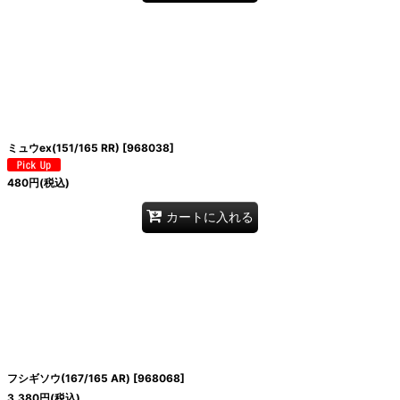
ミュウex(151/165 RR)
[
968038
]
480
円
(税込)
カートに入れる
フシギソウ(167/165 AR)
[
968068
]
3,380
円
(税込)