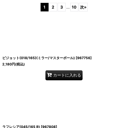
1
2
3
...
10
次
»
絞り込む
ピジョット(018/165)(ミラー/マスターボール)
[
967756
]
2,180
円
(税込)
カートに入れる
ラフレシア(045/165 R)
[
967808
]