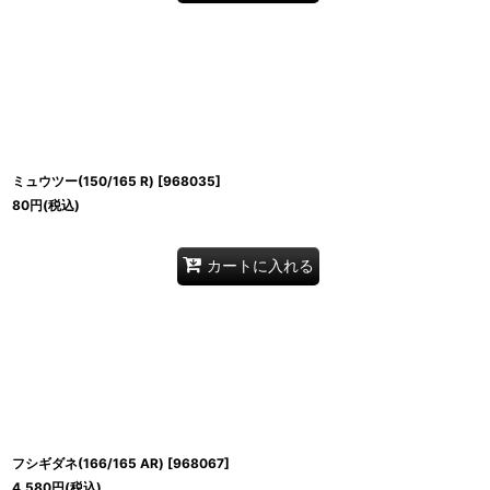
ミュウツー(150/165 R)
[
968035
]
80
円
(税込)
カートに入れる
フシギダネ(166/165 AR)
[
968067
]
4,580
円
(税込)