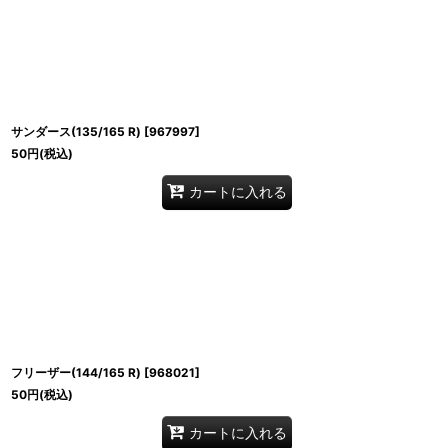
サンダース(135/165 R)
[
967997
]
50
円
(税込)
カートに入れる
フリーザー(144/165 R)
[
968021
]
50
円
(税込)
カートに入れる