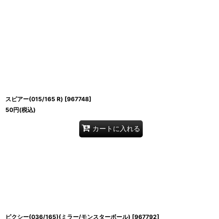
並び順
:
スピアー(015/165 R)
[
967748
]
50
円
(税込)
カートに入れる
ピクシー(036/165)(ミラー/モンスターボール)
[
967792
]