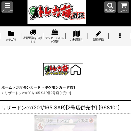
メニュー
商品検索
カート
宅配買取を依頼
デジカ・バトス
カテゴリ
ご利用案内
新規登録
する
ピ通販
ホーム
>
ポケモンカード
>
ポケモンカード151
>
リザードンex(201/165 SAR)[2号店併売中]
リザードンex(201/165 SAR)[2号店併売中]
[
968101
]