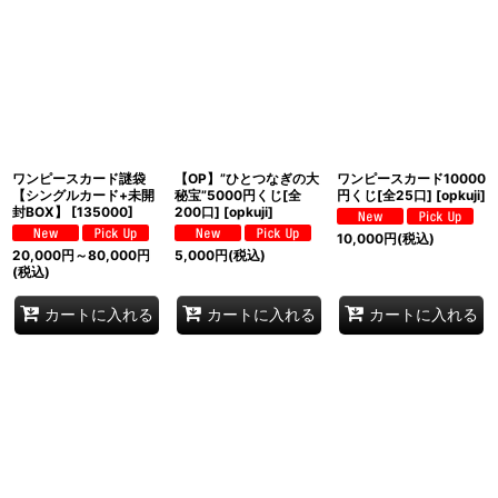
表示数
:
並び順
:
絞り込む
ワンピースカード謎袋
【OP】”ひとつなぎの大
ワンピースカード10000
【シングルカード+未開
秘宝”5000円くじ[全
円くじ[全25口]
[
opkuji
]
封BOX】
[
135000
]
200口]
[
opkuji
]
10,000
円
(税込)
20,000
円
～80,000
円
5,000
円
(税込)
(税込)
カートに入れる
カートに入れる
カートに入れる