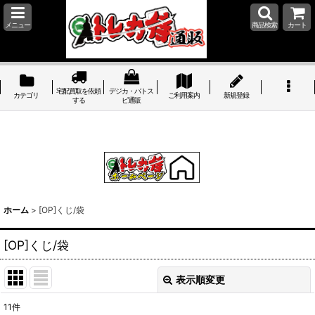
メニュー
商品検索
カート
宅配買取を依頼
デジカ・バトス
カテゴリ
ご利用案内
新規登録
する
ピ通販
ホーム
>
[OP]くじ/袋
[OP]くじ/袋
表示順変更
閉じる
11
件