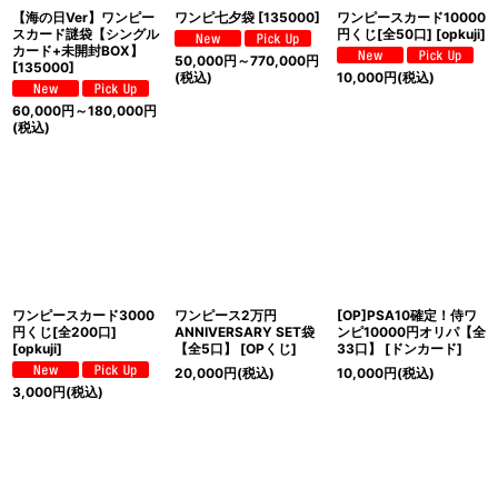
【海の日Ver】ワンピー
ワンピ七夕袋
[
135000
]
ワンピースカード10000
スカード謎袋【シングル
円くじ[全50口]
[
opkuji
]
カード+未開封BOX】
50,000
円
～770,000
円
[
135000
]
(税込)
10,000
円
(税込)
60,000
円
～180,000
円
(税込)
ワンピースカード3000
ワンピース2万円
[OP]PSA10確定！侍ワ
円くじ[全200口]
ANNIVERSARY SET袋
ンピ10000円オリパ【全
[
opkuji
]
【全5口】
[
OPくじ
]
33口】
[
ドンカード
]
20,000
円
(税込)
10,000
円
(税込)
3,000
円
(税込)