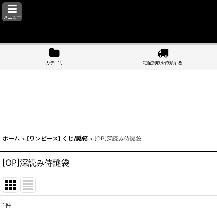
メニュー
カテゴリ
宅配買取を依頼する
ホーム
>
[ワンピース] くじ/謎箱
>
[OP]深読み侍謎袋
[OP]深読み侍謎袋
1
件
表示数
: