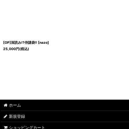
並び順
:
[OP]深読み!?侍謎袋!!
[
nazo
]
25,000
円
(税込)
ホーム
新規登録
ショッピングカート