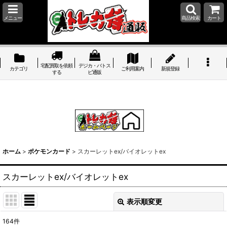
メニュー
商品検索
カート
宅配買取を依頼
デジカ・バトス
カテゴリ
ご利用案内
新規登録
する
ピ通販
ホーム
>
ポケモンカード
>
スカーレットex/バイオレットex
スカーレットex/バイオレットex
表示順変更
閉じる
164
件