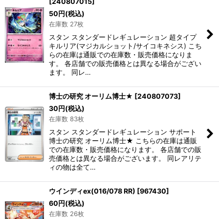
[
240807015
]
50
円
(税込)
在庫数 27枚
スタン スタンダードレギュレーション 超タイプ
キルリア(マジカルショット/サイコキネシス) こち
らの在庫は通販での在庫数・販売価格になりま
す。 各店舗での販売価格とは異なる場合がござい
ます。 同レ…
博士の研究 オーリム博士★
[
240807073
]
30
円
(税込)
在庫数 83枚
スタン スタンダードレギュレーション サポート
博士の研究 オーリム博士★ こちらの在庫は通販
での在庫数・販売価格になります。 各店舗での販
売価格とは異なる場合がございます。 同レアリテ
ィの物は全て…
ウインディex(016/078 RR)
[
967430
]
60
円
(税込)
在庫数 26枚