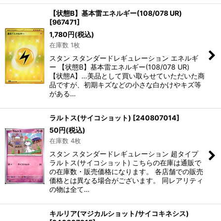
【状態B】基本雷エネルギー(108/078 UR)
[
967471
]
1,780
円
(税込)
在庫数 1枚
スタン スタンダードレギュレーション エネルギ
ー 【状態B】基本雷エネルギー(108/078 UR)
【状態A】…美品として買い取らせていただいた商
品ですが、初期キズなどの小さな白かけやキズ等
がある…
ラルトス(サイコショット)
[
240807014
]
50
円
(税込)
在庫数 4枚
スタン スタンダードレギュレーション 超タイプ
ラルトス(サイコショット) こちらの在庫は通販で
の在庫数・販売価格になります。 各店舗での販売
価格とは異なる場合がございます。 同レアリティ
の物は全て…
キルリア(マジカルショット/サイコキネシス)