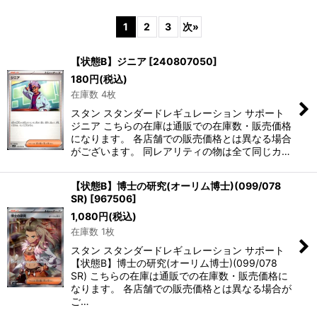
表示数
:
1
2
3
次
»
並び順
:
【状態B】ジニア
[
240807050
]
180
円
(税込)
絞り込む
在庫数 4枚
スタン スタンダードレギュレーション サポート
ジニア こちらの在庫は通販での在庫数・販売価格
になります。 各店舗での販売価格とは異なる場合
がございます。 同レアリティの物は全て同じカ…
【状態B】博士の研究(オーリム博士)(099/078
SR)
[
967506
]
1,080
円
(税込)
在庫数 1枚
スタン スタンダードレギュレーション サポート
【状態B】博士の研究(オーリム博士)(099/078
SR) こちらの在庫は通販での在庫数・販売価格に
なります。 各店舗での販売価格とは異なる場合が
ご…