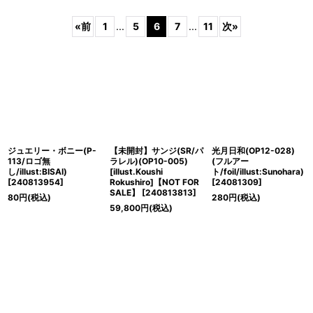
表示数
:
«
前
1
...
5
6
7
...
11
次
»
並び順
:
絞り込む
ジュエリー・ボニー(P-
【未開封】サンジ(SR/パ
光月日和(OP12-028)
113/ロゴ無
ラレル)(OP10-005)
(フルアー
し/illust:BISAI)
[illust.Koushi
ト/foil/illust:Sunohara)
[
240813954
]
Rokushiro]【NOT FOR
[
24081309
]
SALE】
[
240813813
]
80
円
(税込)
280
円
(税込)
59,800
円
(税込)