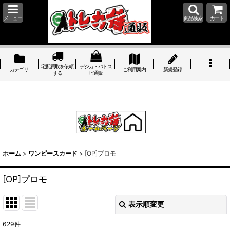
メニュー
商品検索
カート
宅配買取を依頼
デジカ・バトス
カテゴリ
ご利用案内
新規登録
する
ピ通販
ホーム
>
ワンピースカード
>
[OP]プロモ
[OP]プロモ
表示順変更
閉じる
629
件