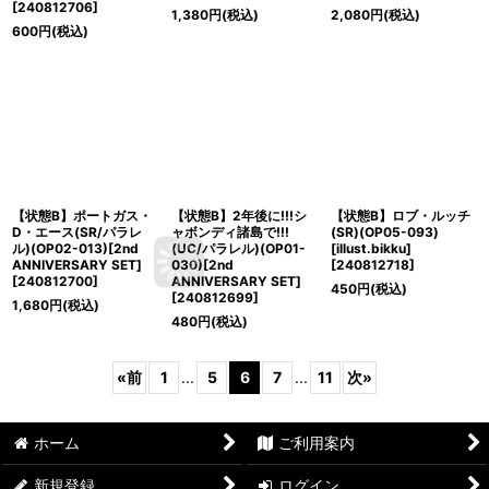
[
240812706
]
1,380
円
(税込)
2,080
円
(税込)
600
円
(税込)
【状態B】ポートガス・
【状態B】2年後に!!!シ
【状態B】ロブ・ルッチ
D・エース(SR/パラレ
ャボンディ諸島で!!!
(SR)(OP05-093)
ル)(OP02-013)[2nd
(UC/パラレル)(OP01-
[illust.bikku]
ANNIVERSARY SET]
030)[2nd
[
240812718
]
[
240812700
]
ANNIVERSARY SET]
450
円
(税込)
[
240812699
]
1,680
円
(税込)
480
円
(税込)
«
前
1
...
5
6
7
...
11
次
»
ホーム
ご利用案内
新規登録
ログイン