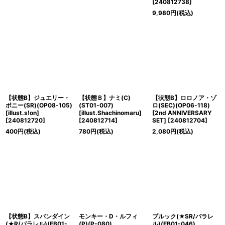
[
240812738
]
9,980
円
(税込)
【状態B】ジュエリー・
【状態Ｂ】ナミ(C)
【状態B】ロロノア・ゾ
ボニー(SR)(OP08-105)
(ST01-007)
ロ(SEC)(OP06-118)
[illust.s!on]
[illust.Shachinomaru]
[2nd ANNIVERSARY
[
240812720
]
[
240812714
]
SET]
[
240812704
]
400
円
(税込)
780
円
(税込)
2,080
円
(税込)
【状態B】スパンダイン
モンキー・D・ルフィ
ブルック(★SR/パラレ
(★R/パラレル)(EB01-
(P)(P-080)
ル)(EB01-046)