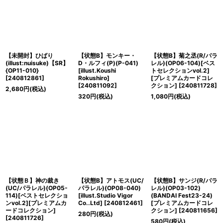
【未開封】ひばり
【状態B】モンキー・
【状態B】菊之丞(R/パラ
(illust:nuisuke)【SR】
D・ルフィ(P)(P-041)
レル)(OP06-104)[ベス
{OP11-010}
[illust.Koushi
トセレクションvol.2]
[
240812861
]
Rokushiro]
[プレミアムカードコレ
[
240811092
]
クション]
[
240811728
]
2,680
円
(税込)
320
円
(税込)
1,080
円
(税込)
【状態Ｂ】神の裁き
【状態B】アトモス(UC/
【状態B】サンジ(R/パラ
(UC/パラレル)(OP05-
パラレル)(OP08-040)
レル)(OP03-102)
114)[ベストセレクショ
[illust.Studio Vigor
(BANDAI Fest23-24)
ンvol.2][プレミアムカ
Co..Ltd]
[
240812461
]
[プレミアムカードコレ
ードコレクション]
クション]
[
240811656
]
280
円
(税込)
[
240811726
]
580
円
(税込)