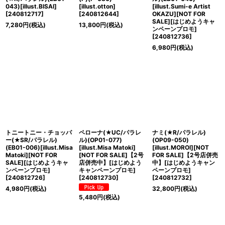
043)[illust.BISAI]
[illust.otton]
[illust.Sumi-e Artist
[
240812717
]
[
240812644
]
OKAZU][NOT FOR
SALE][はじめようキャ
7,280
円
(税込)
13,800
円
(税込)
ンペーンプロモ]
[
240812736
]
6,980
円
(税込)
トニートニー・チョッパ
ペローナ(★UC/パラレ
ナミ(★R/パラレル)
ー(★SR/パラレル)
ル)(OP01-077)
(OP09-050)
(EB01-006)[illust.Misa
[illust.Misa Matoki]
[illust.MOROI][NOT
Matoki][NOT FOR
[NOT FOR SALE]【2号
FOR SALE]【2号店併売
SALE][はじめようキャ
店併売中】[はじめよう
中】[はじめようキャン
ンペーンプロモ]
キャンペーンプロモ]
ペーンプロモ]
[
240812726
]
[
240812730
]
[
240812732
]
4,980
円
(税込)
32,800
円
(税込)
5,480
円
(税込)