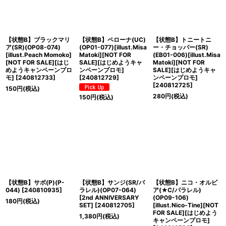
【状態B】ブラックマリ
【状態B】ペローナ(UC)
【状態B】トニートニ
ア(SR)(OP08-074)
(OP01-077)[illust.Misa
ー・チョッパー(SR)
[illust.Peach Momoko]
Matoki][NOT FOR
(EB01-006)[illust.Misa
[NOT FOR SALE][はじ
SALE][はじめようキャ
Matoki][NOT FOR
めようキャンペーンプロ
ンペーンプロモ]
SALE][はじめようキャ
モ]
[
240812733
]
[
240812729
]
ンペーンプロモ]
[
240812725
]
150
円
(税込)
280
円
(税込)
150
円
(税込)
【状態B】サボ(P)(P-
【状態B】サンジ(SR/パ
【状態B】ニコ・オルビ
044)
[
240810935
]
ラレル)(OP07-064)
ア(★C/パラレル)
[2nd ANNIVERSARY
(OP09-106)
180
円
(税込)
SET]
[
240812705
]
[illust.Nico-Tine][NOT
FOR SALE][はじめよう
1,380
円
(税込)
キャンペーンプロモ]