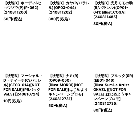
【状態B】ホーディ&ヒ
【状態B】カヤ(R/パラレ
【状態B】光月モモの助
ョウゾウ(P)(P-062)
ル)(OP03-044)
(R/パラレル)(OP01-
[
240811200
]
[
240811202
]
041)[illust.COGA]
[
240811485
]
50
円
(税込)
380
円
(税込)
80
円
(税込)
【状態B】マーシャル・
【状態B】ナミ(R)
【状態B】ブルック(SR)
D・ティーチ(C/パラレ
(OP09-050)
(EB01-046)
ル)(ST03-014)[NOT
[illust.MOROI][NOT
[illust.Sumi-e Artist
FOR SALE](PRパック
FOR SALE][はじめよう
OKAZU][NOT FOR
Vol.3)
[
240810724
]
キャンペーンプロモ]
SALE][はじめようキャ
[
240812731
]
ンペーンプロモ]
10
円
(税込)
[
240812735
]
50
円
(税込)
80
円
(税込)