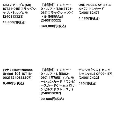
ロロノア・ゾロ(SR)
【未開封】モンキー・
ONE PIECE DAY '25 エ
(ST21-015)フラッグシ
D・ルフィ(SR)(ST21-
ルバフ ドンカード
ップバトルプロモ
014)フラッグシップバ
[
240813247
]
[
240813323
]
トル 優勝記念品
4,480
円
(税込)
[
240813322
]
13,800
円
(税込)
348,000
円
(税込)
おナミ(illust:Naruse
【未開封】モンキー・
デレシ!! [ベストセレク
Uroko)【C】{ST18-
D・ルフィ L [EB02-
ションvol.4 OP09-117]
002}
[
240813207
]
010]【英語版】(プロモ
[
240812422
]
ーションカード「ワンピ
6,480
円
(税込)
580
円
(税込)
ースカードゲーム x ロサ
ンゼルスドジャース」)
[
240813207
]
99,800
円
(税込)