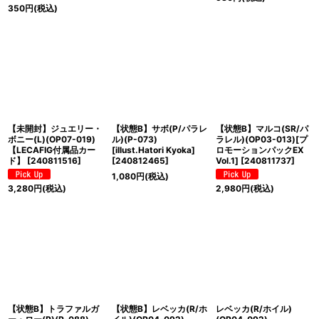
350
円
(税込)
【未開封】ジュエリー・
【状態B】サボ(P/パラレ
【状態B】マルコ(SR/パ
ボニー(L)(OP07-019)
ル)(P-073)
ラレル)(OP03-013)[プ
【LECAFIG付属品カー
[illust.Hatori Kyoka]
ロモーションパックEX
ド】
[
240811516
]
[
240812465
]
Vol.1]
[
240811737
]
1,080
円
(税込)
3,280
円
(税込)
2,980
円
(税込)
【状態B】トラファルガ
【状態B】レベッカ(R/ホ
レベッカ(R/ホイル)