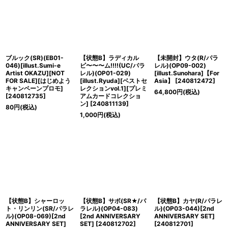
ブルック(SR)(EB01-
【状態B】ラディカル
【未開封】ウタ(R/パラ
046)[illust.Sumi-e
ビ〜〜〜ム!!!!(UC/パラ
レル)(OP09-002)
Artist OKAZU][NOT
レル)(OP01-029)
[illust.Sunohara]【For
FOR SALE][はじめよう
[illust.Ryuda][ベストセ
Asia】
[
240812472
]
キャンペーンプロモ]
レクションvol.1][プレミ
64,800
円
(税込)
[
240812735
]
アムカードコレクショ
ン]
[
240811139
]
80
円
(税込)
1,000
円
(税込)
【状態B】シャーロッ
【状態B】サボ(SR★/パ
【状態B】カヤ(R/パラレ
ト・リンリン(SR/パラレ
ラレル)(OP04-083)
ル)(OP03-044)[2nd
ル)(OP08-069)[2nd
[2nd ANNIVERSARY
ANNIVERSARY SET]
ANNIVERSARY SET]
SET]
[
240812702
]
[
240812701
]