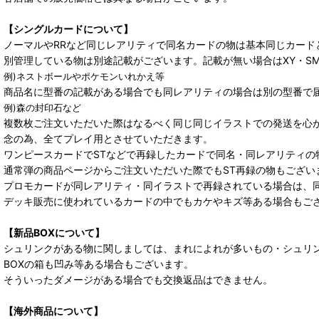
【シングルカードについて】
ノーマルやRRなど同じレアリティで同名カードの物は基本同じカード
別管理している物は別途記載がございます。記載が無い場合はXY・S
例)ネストボールやポケモンいれかえ等
商品名に型番の記載がある場合でも同レアリティの場合は別の型番で
例)森の封印石など
複数枚ご注文いただいた際はなるべく同じ同じイラストでの発送を心
念の為、全てプレイ用とさせていただきます。
ワンピースカードでSTなどで再録したカードで同名・同レアリティの
通常弾の商品ページからご注文いただいた際でもST再録の物もござい
プロモカードが同レアリティ・同イラストで再録されている場合は、
デッキ販売に使われているカードの中でもカケやキズ等ある場合もご
【新品BOXについて】
シュリンクがある物に関しましては、まれによれが多いもの・シュリ
BOXの箱も凹み等ある場合もございます。
そういったダメージがある場合でも交換返品はできません。
【海外商品について】