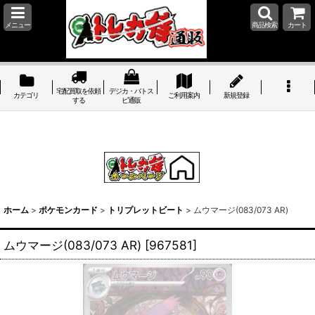
メニュー
商品検索
カート
宅配買取を依頼
デジカ・バトス
カテゴリ
ご利用案内
新規登録
する
ピ通販
ホーム
>
ポケモンカード
>
トリプレットビート
>
ムウマージ(083/073 AR)
ムウマージ(083/073 AR)
[
967581
]