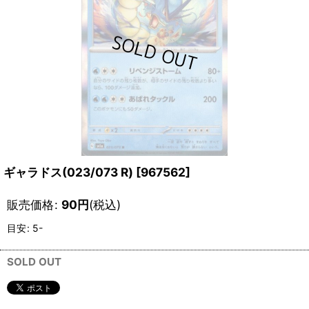
ギャラドス(023/073 R)
[
967562
]
販売価格
:
90
円
(税込)
目安
:
5-
SOLD OUT