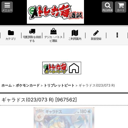
メニュー
商品検索
カート
宅配買取を依頼
デジカ・バトス
カテゴリ
ご利用案内
新規登録
する
ピ通販
ホーム
>
ポケモンカード
>
トリプレットビート
>
ギャラドス(023/073 R)
ギャラドス(023/073 R)
[
967562
]