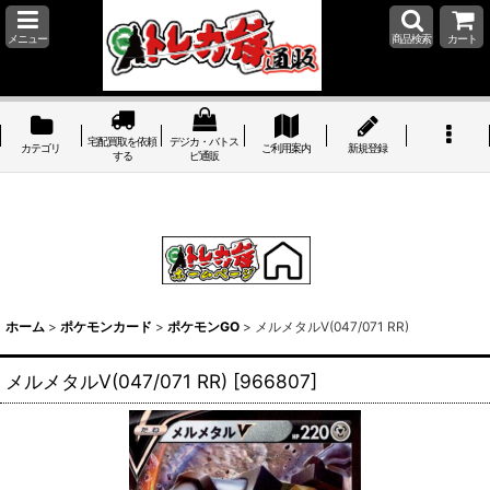
メニュー
商品検索
カート
宅配買取を依頼
デジカ・バトス
カテゴリ
ご利用案内
新規登録
する
ピ通販
ホーム
>
ポケモンカード
>
ポケモンGO
>
メルメタルV(047/071 RR)
メルメタルV(047/071 RR)
[
966807
]