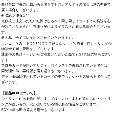
商品名に型番の記載がある場合でも同レアリティの場合は別の型番で
届く場合もございます。
例)森の封印石など
複数枚ご注文いただいた際はなるべく同じ同じイラストでの発送を心
がけておりますが、在庫状況によりイラストが異なる場合もございま
す。
念の為、全てプレイ用とさせていただきます。
ワンピースカードでSTなどで再録したカードで同名・同レアリティの
物は全て同じ管理をしております。
通常弾の商品ページからご注文いただいた際でもST再録の物もござい
ます。
プロモカードが同レアリティ・同イラストで再録されている場合は、
同管理の為、再録版が届く場合もございます。
デッキ販売に使われているカードの中でもカケやキズ等ある場合もご
ざいます。
【新品BOXについて】
シュリンクがある物に関しましては、まれによれが多いもの・シュリ
ンクが緩いもの、穴が開いている物がある場合がございます。
BOXの箱も凹み等ある場合もございます。