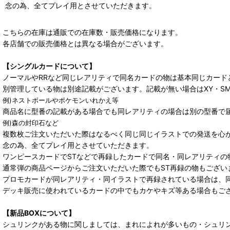
念の為、全てプレイ用とさせていただきます。
こちらの在庫は通販での在庫数・販売価格になります。
各店舗での販売価格とは異なる場合がございます。
【シングルカードについて】
ノーマルやRRなど同じレアリティで同名カードの物は基本同じカード
別管理している物は別途記載がございます。記載が無い場合はXY・S
例)ネストボールやポケモンいれかえ等
商品名に型番の記載がある場合でも同レアリティの場合は別の型番で
例)森の封印石など
複数枚ご注文いただいた際はなるべく同じ同じイラストでの発送を心
念の為、全てプレイ用とさせていただきます。
ワンピースカードでSTなどで再録したカードで同名・同レアリティの
通常弾の商品ページからご注文いただいた際でもST再録の物もござい
プロモカードが同レアリティ・同イラストで再録されている場合は、
デッキ販売に使われているカードの中でもカケやキズ等ある場合もご
【新品BOXについて】
シュリンクがある物に関しましては、まれによれが多いもの・シュリ