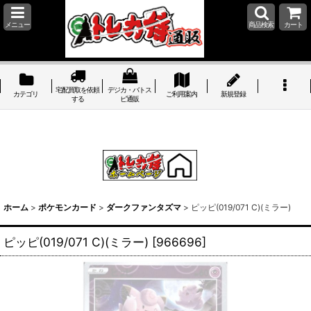
メニュー
商品検索
カート
宅配買取を依頼
デジカ・バトス
カテゴリ
ご利用案内
新規登録
する
ピ通販
ホーム
>
ポケモンカード
>
ダークファンタズマ
>
ピッピ(019/071 C)(ミラー)
ピッピ(019/071 C)(ミラー)
[
966696
]