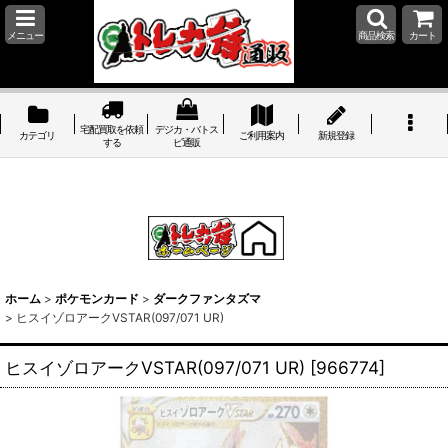
メニュー
商品検索
カート
宅配買取を依頼
デジカ・バトス
カテゴリ
ご利用案内
新規登録
する
ピ通販
ホーム
>
ポケモンカード
>
ダークファンタズマ
>
ヒスイゾロアークVSTAR(097/071 UR)
ヒスイゾロアークVSTAR(097/071 UR)
[
966774
]