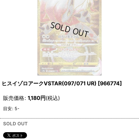
ヒスイゾロアークVSTAR(097/071 UR)
[
966774
]
販売価格
:
1,180
円
(税込)
目安
:
5-
SOLD OUT