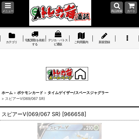
メニュー
商品検索
カート
宅配買取を依頼
デジカ・バトス
カテゴリ
ご利用案内
新規登録
する
ピ通販
ホーム
>
ポケモンカード
>
タイムゲイザー/スペースジャグラー
>
スピアーV(069/067 SR)
スピアーV(069/067 SR)
[
966658
]