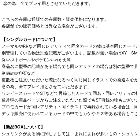
念の為、全てプレイ用とさせていただきます。
こちらの在庫は通販での在庫数・販売価格になります。
各店舗での販売価格とは異なる場合がございます。
【シングルカードについて】
ノーマルやRRなど同じレアリティで同名カードの物は基本同じカード
別管理している物は別途記載がございます。記載が無い場合はXY・S
例)ネストボールやポケモンいれかえ等
商品名に型番の記載がある場合でも同レアリティの場合は別の型番で
例)森の封印石など
複数枚ご注文いただいた際はなるべく同じ同じイラストでの発送を心
念の為、全てプレイ用とさせていただきます。
ワンピースカードでSTなどで再録したカードで同名・同レアリティの
通常弾の商品ページからご注文いただいた際でもST再録の物もござい
プロモカードが同レアリティ・同イラストで再録されている場合は、
デッキ販売に使われているカードの中でもカケやキズ等ある場合もご
【新品BOXについて】
シュリンクがある物に関しましては、まれによれが多いもの・シュリ