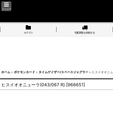
メニュー
カテゴリ
宅配買取を依頼する
ホーム
>
ポケモンカード
>
タイムゲイザー/スペースジャグラー
>
ヒスイオオニューラ
ヒスイオオニューラ(043/067 R)
[
966651
]