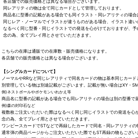
各店舗での販売価格とは異なる場合がございます。
同レアリティの物は全て同じカードとして管理しております。
商品名に型番の記載がある場合でも同イラスト・同レアリティの場合
同じレア・ノーマルでイラストが違うものがある場合、イラスト違い
なるべく同じ型番・同じイラストでの発送を心がけておりますが、予
念の為、全てプレイ用とさせていただきます。
こちらの在庫は通販での在庫数・販売価格になります。
各店舗での販売価格とは異なる場合がございます。
【シングルカードについて】
ノーマルやRRなど同じレアリティで同名カードの物は基本同じカード
別管理している物は別途記載がございます。記載が無い場合はXY・S
例)ネストボールやポケモンいれかえ等
商品名に型番の記載がある場合でも同レアリティの場合は別の型番で
例)森の封印石など
複数枚ご注文いただいた際はなるべく同じ同じイラストでの発送を心
念の為、全てプレイ用とさせていただきます。
ワンピースカードでSTなどで再録したカードで同名・同レアリティの
通常弾の商品ページからご注文いただいた際でもST再録の物もござい