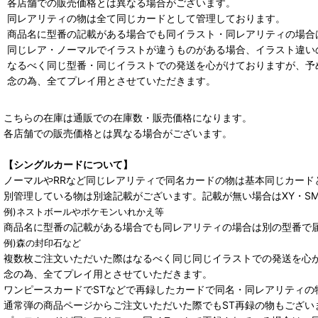
各店舗での販売価格とは異なる場合がございます。
同レアリティの物は全て同じカードとして管理しております。
商品名に型番の記載がある場合でも同イラスト・同レアリティの場合
同じレア・ノーマルでイラストが違うものがある場合、イラスト違い
なるべく同じ型番・同じイラストでの発送を心がけておりますが、予
念の為、全てプレイ用とさせていただきます。
こちらの在庫は通販での在庫数・販売価格になります。
各店舗での販売価格とは異なる場合がございます。
【シングルカードについて】
ノーマルやRRなど同じレアリティで同名カードの物は基本同じカード
別管理している物は別途記載がございます。記載が無い場合はXY・S
例)ネストボールやポケモンいれかえ等
商品名に型番の記載がある場合でも同レアリティの場合は別の型番で
例)森の封印石など
複数枚ご注文いただいた際はなるべく同じ同じイラストでの発送を心
念の為、全てプレイ用とさせていただきます。
ワンピースカードでSTなどで再録したカードで同名・同レアリティの
通常弾の商品ページからご注文いただいた際でもST再録の物もござい