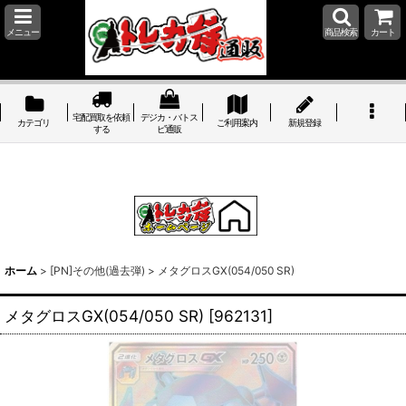
メニュー
商品検索
カート
宅配買取を依頼
デジカ・バトス
カテゴリ
ご利用案内
新規登録
する
ピ通販
ホーム
>
[PN]その他(過去弾)
>
メタグロスGX(054/050 SR)
メタグロスGX(054/050 SR)
[
962131
]