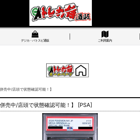
デジカ・バトスピ通販
ご利用案内
2号店併売中/店頭で状態確認可能！】
2号店併売中/店頭で状態確認可能！】
[
PSA
]