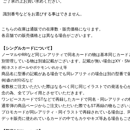
ご了承の上お買い求めください。
識別番号などをお選びする事はできません。
こちらの在庫は通販での在庫数・販売価格になります。
各店舗での販売価格とは異なる場合がございます。
【シングルカードについて】
ノーマルやRRなど同じレアリティで同名カードの物は基本同じカード
別管理している物は別途記載がございます。記載が無い場合はXY・S
例)ネストボールやポケモンいれかえ等
商品名に型番の記載がある場合でも同レアリティの場合は別の型番で
例)森の封印石など
複数枚ご注文いただいた際はなるべく同じ同じイラストでの発送を心
念の為、全てプレイ用とさせていただきます。
ワンピースカードでSTなどで再録したカードで同名・同レアリティの
通常弾の商品ページからご注文いただいた際でもST再録の物もござい
プロモカードが同レアリティ・同イラストで再録されている場合は、
デッキ販売に使われているカードの中でもカケやキズ等ある場合もご