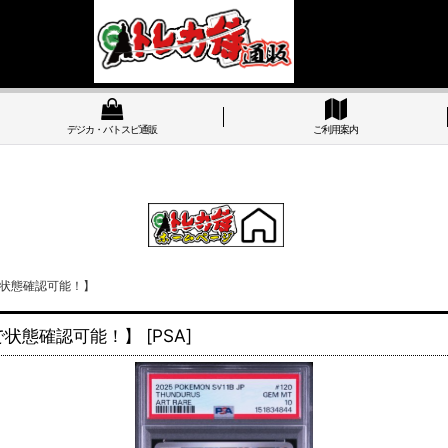
デジカ・バトスピ通販
ご利用案内
店頭で状態確認可能！】
店頭で状態確認可能！】
[
PSA
]