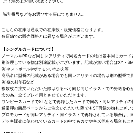
ご了承の上お買い求めください。
識別番号などをお選びする事はできません。
こちらの在庫は通販での在庫数・販売価格になります。
各店舗での販売価格とは異なる場合がございます。
【シングルカードについて】
ノーマルやRRなど同じレアリティで同名カードの物は基本同じカード
別管理している物は別途記載がございます。記載が無い場合はXY・S
例)ネストボールやポケモンいれかえ等
商品名に型番の記載がある場合でも同レアリティの場合は別の型番で
例)森の封印石など
複数枚ご注文いただいた際はなるべく同じ同じイラストでの発送を心
念の為、全てプレイ用とさせていただきます。
ワンピースカードでSTなどで再録したカードで同名・同レアリティの
通常弾の商品ページからご注文いただいた際でもST再録の物もござい
プロモカードが同レアリティ・同イラストで再録されている場合は、
デッキ販売に使われているカードの中でもカケやキズ等ある場合もご