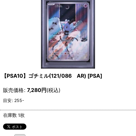
【PSA10】ゴチミル(121/086 AR)
[
PSA
]
販売価格
:
7,280
円
(税込)
目安
:
255-
在庫数 1枚