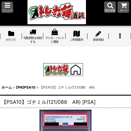
メニュー
商品検索
カート
宅配買取を依頼
デジカ・バトス
カテゴリ
ご利用案内
新規登録
する
ピ通販
ホーム
>
[PN]PSA10
>
【PSA10】ゴチミル(121/086 AR)
【PSA10】ゴチミル(121/086 AR)
[
PSA
]