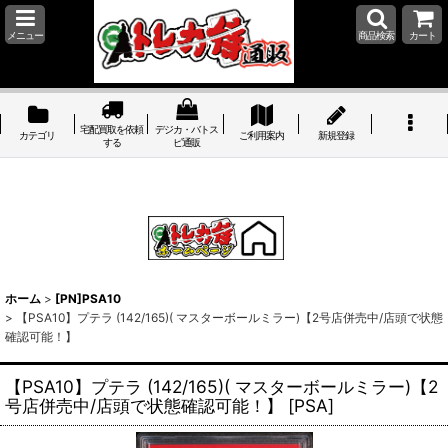
メニュー
商品検索
カート
宅配買取を依頼
デジカ・バトス
カテゴリ
ご利用案内
新規登録
する
ピ通販
ホーム
>
[PN]PSA10
>
【PSA10】プテラ (142/165)( マスターボールミラー)【2号店併売中/店頭で状態
確認可能！】
【PSA10】プテラ (142/165)( マスターボールミラー)【2
号店併売中/店頭で状態確認可能！】
[
PSA
]