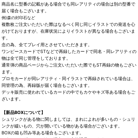
商品名に型番の記載がある場合でも同レアリティの場合は別の型番で
届く場合もございます。
例)森の封印石など
複数枚ご注文いただいた際はなるべく同じ同じイラストでの発送を心
がけておりますが、在庫状況によりイラストが異なる場合もございま
す。
念の為、全てプレイ用とさせていただきます。
ワンピースカードでSTなどで再録したカードで同名・同レアリティの
物は全て同じ管理をしております。
通常弾の商品ページからご注文いただいた際でもST再録の物もござい
ます。
プロモカードが同レアリティ・同イラストで再録されている場合は、
同管理の為、再録版が届く場合もございます。
デッキ販売に使われているカードの中でもカケやキズ等ある場合もご
ざいます。
【新品BOXについて】
シュリンクがある物に関しましては、まれによれが多いもの・シュリ
ンクが緩いもの、穴が開いている物がある場合がございます。
BOXの箱も凹み等ある場合もございます。