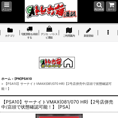
メニュー
商品検索
カート
宅配買取を依頼
デジカ・バトス
カテゴリ
ご利用案内
新規登録
する
ピ通販
ホーム
>
[PN]PSA10
>
【PSA10】サーナイトVMAX(081/070 HR)【2号店併売中/店頭で状態確認可
能！】
【PSA10】サーナイトVMAX(081/070 HR)【2号店併売
中/店頭で状態確認可能！】
[
PSA
]