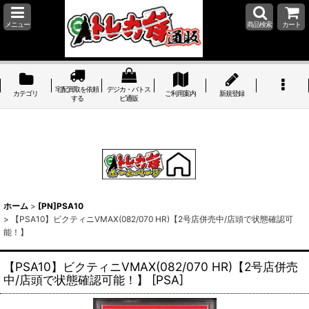
メニュー
商品検索
カート
宅配買取を依頼
デジカ・バトス
カテゴリ
ご利用案内
新規登録
する
ピ通販
ホーム
>
[PN]PSA10
>
【PSA10】ビクティニVMAX(082/070 HR)【2号店併売中/店頭で状態確認可
能！】
【PSA10】ビクティニVMAX(082/070 HR)【2号店併売
中/店頭で状態確認可能！】
[
PSA
]