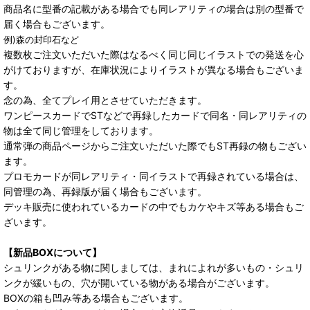
商品名に型番の記載がある場合でも同レアリティの場合は別の型番で
届く場合もございます。
例)森の封印石など
複数枚ご注文いただいた際はなるべく同じ同じイラストでの発送を心
がけておりますが、在庫状況によりイラストが異なる場合もございま
す。
念の為、全てプレイ用とさせていただきます。
ワンピースカードでSTなどで再録したカードで同名・同レアリティの
物は全て同じ管理をしております。
通常弾の商品ページからご注文いただいた際でもST再録の物もござい
ます。
プロモカードが同レアリティ・同イラストで再録されている場合は、
同管理の為、再録版が届く場合もございます。
デッキ販売に使われているカードの中でもカケやキズ等ある場合もご
ざいます。
【新品BOXについて】
シュリンクがある物に関しましては、まれによれが多いもの・シュリ
ンクが緩いもの、穴が開いている物がある場合がございます。
BOXの箱も凹み等ある場合もございます。