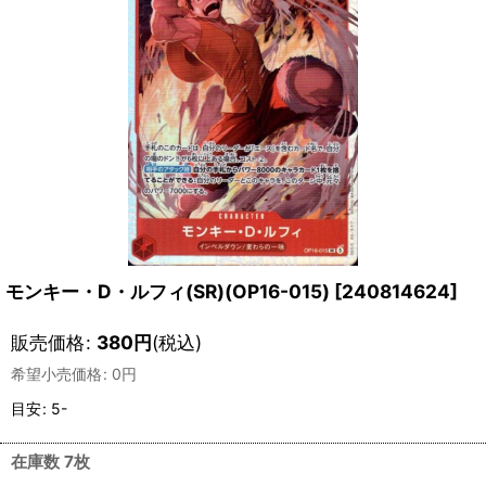
モンキー・D・ルフィ(SR)(OP16-015)
[
240814624
]
販売価格
:
380
円
(税込)
希望小売価格
:
0
円
目安
:
5-
在庫数 7枚