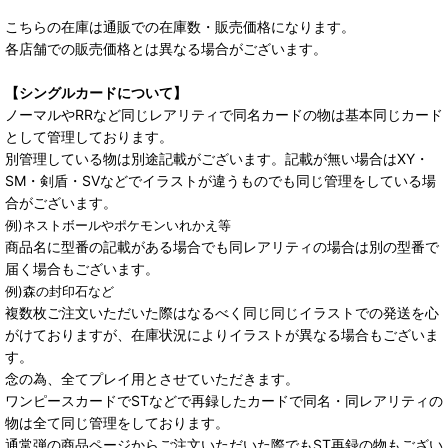
こちらの在庫は通販での在庫数・販売価格になります。
各店舗での販売価格とは異なる場合がございます。
【シングルカードについて】
ノーマルやRRなど同じレアリティで同名カードの物は基本同じカード
として管理しております。
別管理している物は別途記載がございます。記載が無い場合はXY・
SM・剣盾・SVなどでイラストが違うものでも同じ管理をしている場
合がございます。
例)ネストボールやポケモンいれかえ等
商品名に型番の記載がある場合でも同レアリティの場合は別の型番で
届く場合もございます。
例)森の封印石など
複数枚ご注文いただいた際はなるべく同じ同じイラストでの発送を心
がけておりますが、在庫状況によりイラストが異なる場合もございま
す。
念の為、全てプレイ用とさせていただきます。
ワンピースカードでSTなどで再録したカードで同名・同レアリティの
物は全て同じ管理をしております。
通常弾の商品ページからご注文いただいた際でもST再録の物もござい