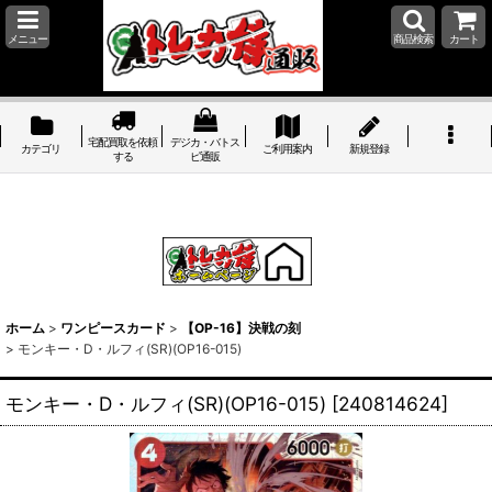
メニュー
商品検索
カート
宅配買取を依頼
デジカ・バトス
カテゴリ
ご利用案内
新規登録
する
ピ通販
ホーム
>
ワンピースカード
>
【OP-16】決戦の刻
>
モンキー・D・ルフィ(SR)(OP16-015)
モンキー・D・ルフィ(SR)(OP16-015)
[
240814624
]