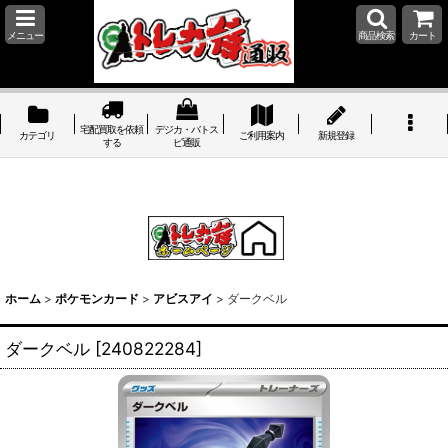
メニュー
商品検索
カート
宅配買取を依頼
デジカ・バトス
カテゴリ
ご利用案内
新規登録
する
ピ通販
ホーム
>
ポケモンカード
>
アビスアイ
>
ダークベル
ダークベル
[
240822284
]