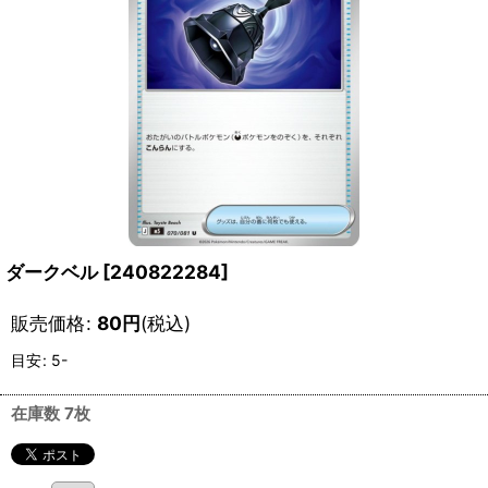
ダークベル
[
240822284
]
販売価格
:
80
円
(税込)
目安
:
5-
在庫数 7枚