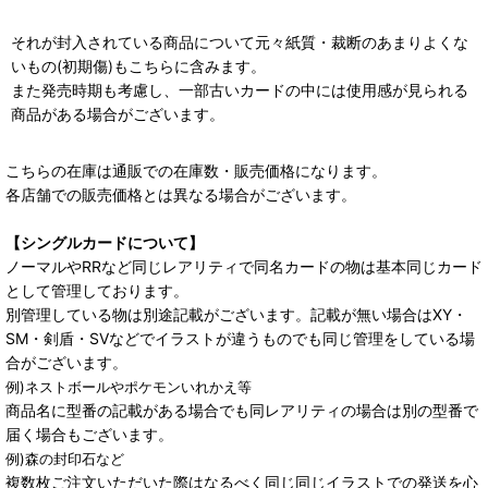
それが封入されている商品について元々紙質・裁断のあまりよくな
いもの(初期傷)もこちらに含みます。
また発売時期も考慮し、一部古いカードの中には使用感が見られる
商品がある場合がございます。
こちらの在庫は通販での在庫数・販売価格になります。
各店舗での販売価格とは異なる場合がございます。
【シングルカードについて】
ノーマルやRRなど同じレアリティで同名カードの物は基本同じカード
として管理しております。
別管理している物は別途記載がございます。記載が無い場合はXY・
SM・剣盾・SVなどでイラストが違うものでも同じ管理をしている場
合がございます。
例)ネストボールやポケモンいれかえ等
商品名に型番の記載がある場合でも同レアリティの場合は別の型番で
届く場合もございます。
例)森の封印石など
複数枚ご注文いただいた際はなるべく同じ同じイラストでの発送を心