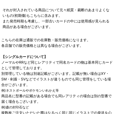
それが封入されている商品について元々紙質・裁断のあまりよくな
いもの(初期傷)もこちらに含みます。
また発売時期も考慮し、一部古いカードの中には使用感が見られる
商品がある場合がございます。
こちらの在庫は通販での在庫数・販売価格になります。
各店舗での販売価格とは異なる場合がございます。
【シングルカードについて】
ノーマルやRRなど同じレアリティで同名カードの物は基本同じカード
として管理しております。
別管理している物は別途記載がございます。記載が無い場合はXY・
SM・剣盾・SVなどでイラストが違うものでも同じ管理をしている場
合がございます。
例)ネストボールやポケモンいれかえ等
商品名に型番の記載がある場合でも同レアリティの場合は別の型番で
届く場合もございます。
例)森の封印石など
複数枚ご注文いただいた際はなるべく同じ同じイラストでの発送を心