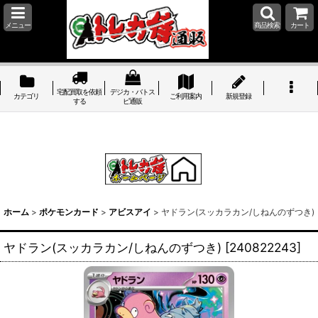
メニュー
商品検索
カート
宅配買取を依頼
デジカ・バトス
カテゴリ
ご利用案内
新規登録
する
ピ通販
ホーム
>
ポケモンカード
>
アビスアイ
>
ヤドラン(スッカラカン/しねんのずつき)
ヤドラン(スッカラカン/しねんのずつき)
[
240822243
]