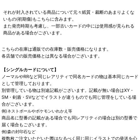
それが封入されている商品について元々紙質・裁断のあまりよくな
いもの(初期傷)もこちらに含みます。
また発売時期も考慮し、一部古いカードの中には使用感が見られる
商品がある場合がございます。
こちらの在庫は通販での在庫数・販売価格になります。
各店舗での販売価格とは異なる場合がございます。
【シングルカードについて】
ノーマルやRRなど同じレアリティで同名カードの物は基本同じカード
として管理しております。
別管理している物は別途記載がございます。記載が無い場合はXY・
SM・剣盾・SVなどでイラストが違うものでも同じ管理をしている場
合がございます。
例)ネストボールやポケモンいれかえ等
商品名に型番の記載がある場合でも同レアリティの場合は別の型番で
届く場合もございます。
例)森の封印石など
複数枚ご注文いただいた際はなるべく同じ同じイラストでの発送を心