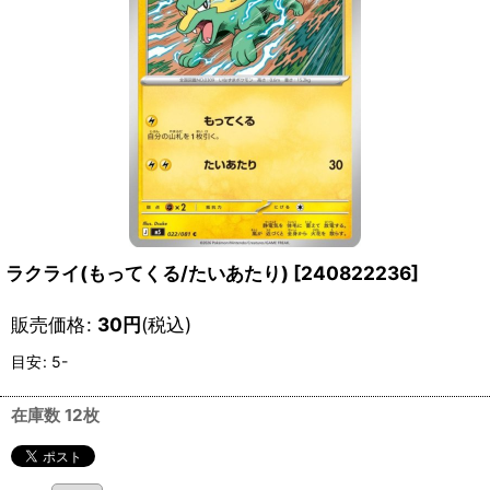
ラクライ(もってくる/たいあたり)
[
240822236
]
販売価格
:
30
円
(税込)
目安
:
5-
在庫数 12枚