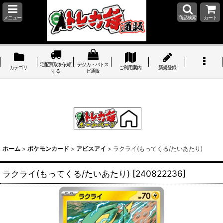
メニュー
商品検索
カート
宅配買取を依頼
デジカ・バトス
カテゴリ
ご利用案内
新規登録
する
ピ通販
ホーム
>
ポケモンカード
>
アビスアイ
>
ラクライ(もってくる/たいあたり)
ラクライ(もってくる/たいあたり)
[
240822236
]