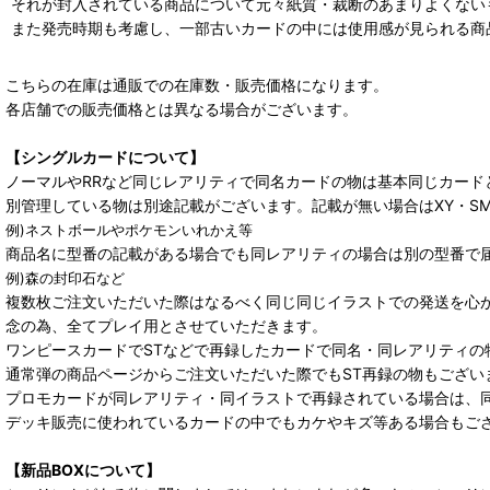
それが封入されている商品について元々紙質・裁断のあまりよくないも
また発売時期も考慮し、一部古いカードの中には使用感が見られる商
こちらの在庫は通販での在庫数・販売価格になります。
各店舗での販売価格とは異なる場合がございます。
【シングルカードについて】
ノーマルやRRなど同じレアリティで同名カードの物は基本同じカード
別管理している物は別途記載がございます。記載が無い場合はXY・S
例)ネストボールやポケモンいれかえ等
商品名に型番の記載がある場合でも同レアリティの場合は別の型番で
例)森の封印石など
複数枚ご注文いただいた際はなるべく同じ同じイラストでの発送を心
念の為、全てプレイ用とさせていただきます。
ワンピースカードでSTなどで再録したカードで同名・同レアリティの
通常弾の商品ページからご注文いただいた際でもST再録の物もござい
プロモカードが同レアリティ・同イラストで再録されている場合は、
デッキ販売に使われているカードの中でもカケやキズ等ある場合もご
【新品BOXについて】