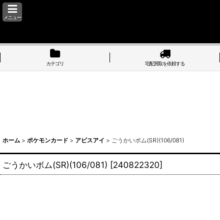
メニュー
カテゴリ
宅配買取を依頼する
ホーム
>
ポケモンカード
>
アビスアイ
>
ごうかいボム(SR)(106/081)
ごうかいボム(SR)(106/081)
[
240822320
]