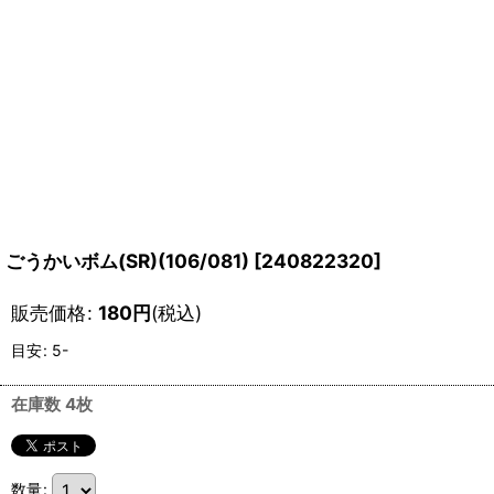
ごうかいボム(SR)(106/081)
[
240822320
]
販売価格
:
180
円
(税込)
目安
:
5-
在庫数 4枚
数量
: