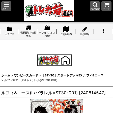
メニュー
商品検索
カート
宅配買取を依頼
デジカ・バトス
カテゴリ
ご利用案内
新規登録
する
ピ通販
ホーム
>
ワンピースカード
>
【ST-30】スタートデッキEX ルフィ&エース
>
ルフィ&エース(L/パラレル)(ST30-001)
ルフィ&エース(L/パラレル)(ST30-001)
[
240814547
]