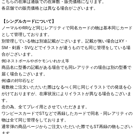
こちらの在庫は通販での在庫数・販売価格になります。
各店舗での販売価格とは異なる場合がございます。
【シングルカードについて】
ノーマルやRRなど同じレアリティで同名カードの物は基本同じカード
として管理しております。
別管理している物は別途記載がございます。記載が無い場合はXY・
SM・剣盾・SVなどでイラストが違うものでも同じ管理をしている場
合がございます。
例)ネストボールやポケモンいれかえ等
商品名に型番の記載がある場合でも同レアリティの場合は別の型番で
届く場合もございます。
例)森の封印石など
複数枚ご注文いただいた際はなるべく同じ同じイラストでの発送を心
がけておりますが、在庫状況によりイラストが異なる場合もございま
す。
念の為、全てプレイ用とさせていただきます。
ワンピースカードでSTなどで再録したカードで同名・同レアリティの
物は全て同じ管理をしております。
通常弾の商品ページからご注文いただいた際でもST再録の物もござい
ます。