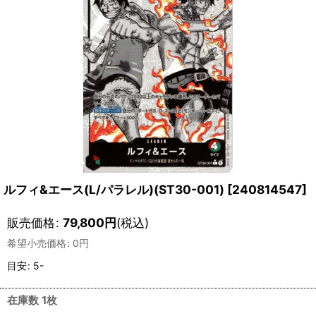
ルフィ&エース(L/パラレル)(ST30-001)
[
240814547
]
販売価格
:
79,800
円
(税込)
希望小売価格
:
0
円
目安
:
5-
在庫数 1枚