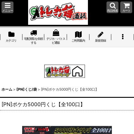
メニュー
商品検索
カート
宅配買取を依頼
デジカ・バトス
カテゴリ
ご利用案内
新規登録
する
ピ通販
ホーム
>
[PN]くじ/袋
>
[PN]ポケカ5000円くじ【全100口】
[PN]ポケカ5000円くじ【全100口】