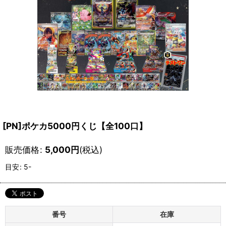
[PN]ポケカ5000円くじ【全100口】
販売価格
:
5,000
円
(税込)
目安
:
5-
番号
在庫