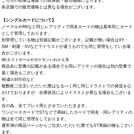
こちらの在庫は通販での在庫数・販売価格になります。
各店舗での販売価格とは異なる場合がございます。
【シングルカードについて】
ノーマルやRRなど同じレアリティで同名カードの物は基本同じカード
として管理しております。
別管理している物は別途記載がございます。記載が無い場合はXY・
SM・剣盾・SVなどでイラストが違うものでも同じ管理をしている場
合がございます。
例)ネストボールやポケモンいれかえ等
商品名に型番の記載がある場合でも同レアリティの場合は別の型番で
届く場合もございます。
例)森の封印石など
複数枚ご注文いただいた際はなるべく同じ同じイラストでの発送を心
がけておりますが、在庫状況によりイラストが異なる場合もございま
す。
念の為、全てプレイ用とさせていただきます。
ワンピースカードでSTなどで再録したカードで同名・同レアリティの
物は全て同じ管理をしております。
通常弾の商品ページからご注文いただいた際でもST再録の物もござい
ます。