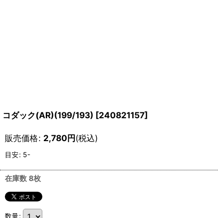
コダック(AR)(199/193)
[
240821157
]
販売価格
:
2,780
円
(税込)
目安
:
5-
在庫数 8枚
数量
: