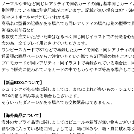
ノーマルやRRなど同じレアリティで同名カードの物は基本同じカード
別管理している物は別途記載がございます。記載が無い場合はXY・S
例)ネストボールやポケモンいれかえ等
商品名に型番の記載がある場合でも同レアリティの場合は別の型番で
例)森の封印石など
複数枚ご注文いただいた際はなるべく同じ同じイラストでの発送を心
念の為、全てプレイ用とさせていただきます。
ワンピースカードでSTなどで再録したカードで同名・同レアリティの
通常弾の商品ページからご注文いただいた際でもST再録の物もござい
プロモカードが同レアリティ・同イラストで再録されている場合は、
デッキ販売に使われているカードの中でもカケやキズ等ある場合もご
【新品BOXについて】
シュリンクがある物に関しましては、まれによれが多いもの・シュリ
BOXの箱も凹み等ある場合もございます。
そういったダメージがある場合でも交換返品はできません。
【海外商品について】
海外のサプライ品等に関しましてはビニールや箱等が無い物もござい
箱や袋に入っている物に関しましては、箱に凹みや、箱・袋に破れ等