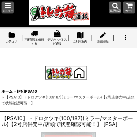
メニュー
商品検索
カート
宅配買取を依頼
デジカ・バトス
カテゴリ
ご利用案内
新規登録
する
ピ通販
ホーム
>
[PN]PSA10
>
【PSA10】トドロクツキ(100/187)(ミラー/マスターボール)【2号店併売中/店頭
で状態確認可能！】
【PSA10】トドロクツキ(100/187)(ミラー/マスターボー
ル)【2号店併売中/店頭で状態確認可能！】
[
PSA
]