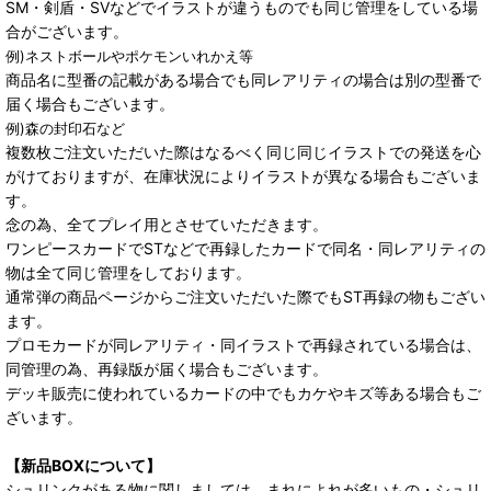
SM・剣盾・SVなどでイラストが違うものでも同じ管理をしている場
合がございます。
例)ネストボールやポケモンいれかえ等
商品名に型番の記載がある場合でも同レアリティの場合は別の型番で
届く場合もございます。
例)森の封印石など
複数枚ご注文いただいた際はなるべく同じ同じイラストでの発送を心
がけておりますが、在庫状況によりイラストが異なる場合もございま
す。
念の為、全てプレイ用とさせていただきます。
ワンピースカードでSTなどで再録したカードで同名・同レアリティの
物は全て同じ管理をしております。
通常弾の商品ページからご注文いただいた際でもST再録の物もござい
ます。
プロモカードが同レアリティ・同イラストで再録されている場合は、
同管理の為、再録版が届く場合もございます。
デッキ販売に使われているカードの中でもカケやキズ等ある場合もご
ざいます。
【新品BOXについて】
シュリンクがある物に関しましては、まれによれが多いもの・シュリ