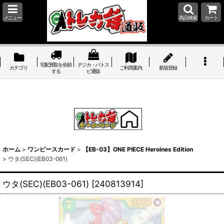
メニュー
商品検索
カート
宅配買取を依頼
デジカ・バトス
カテゴリ
ご利用案内
新規登録
する
ピ通販
ホーム
>
ワンピースカード
>
【EB-03】ONE PIECE Heroines Edition
>
ウタ(SEC)(EB03-061)
ウタ(SEC)(EB03-061)
[
240813914
]