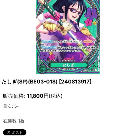
たしぎ(SP)(BE03-018)
[
240813917
]
販売価格
:
11,800
円
(税込)
目安
:
5-
在庫数 1枚