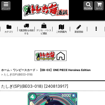
メニュー
商品検索
カート
宅配買取を依頼
デジカ・バトス
カテゴリ
ご利用案内
新規登録
する
ピ通販
ホーム
>
ワンピースカード
>
【EB-03】ONE PIECE Heroines Edition
>
たしぎ(SP)(BE03-018)
たしぎ(SP)(BE03-018)
[
240813917
]