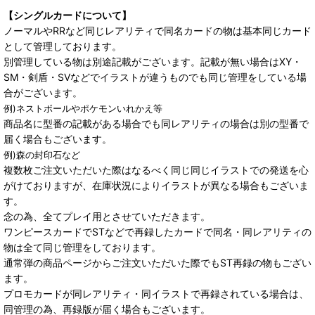
【シングルカードについて】
ノーマルやRRなど同じレアリティで同名カードの物は基本同じカード
として管理しております。
別管理している物は別途記載がございます。記載が無い場合はXY・
SM・剣盾・SVなどでイラストが違うものでも同じ管理をしている場
合がございます。
例)ネストボールやポケモンいれかえ等
商品名に型番の記載がある場合でも同レアリティの場合は別の型番で
届く場合もございます。
例)森の封印石など
複数枚ご注文いただいた際はなるべく同じ同じイラストでの発送を心
がけておりますが、在庫状況によりイラストが異なる場合もございま
す。
念の為、全てプレイ用とさせていただきます。
ワンピースカードでSTなどで再録したカードで同名・同レアリティの
物は全て同じ管理をしております。
通常弾の商品ページからご注文いただいた際でもST再録の物もござい
ます。
プロモカードが同レアリティ・同イラストで再録されている場合は、
同管理の為、再録版が届く場合もございます。