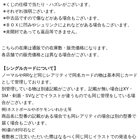
※くじの仕様で当たり・ハズレがございます。
※それぞれ強弱ございます。
※中古品ですので傷などがある場合もございます。
※ＢＯＸに凹みやシュリンクによれなどがある場合もございます。
※未開封であっても返品等できません。
こちらの在庫は通販での在庫数・販売価格になります。
各店舗での販売価格とは異なる場合がございます。
【シングルカードについて】
ノーマルやRRなど同じレアリティで同名カードの物は基本同じカード
として管理しております。
別管理している物は別途記載がございます。記載が無い場合はXY・
SM・剣盾・SVなどでイラストが違うものでも同じ管理をしている場
合がございます。
例)ネストボールやポケモンいれかえ等
商品名に型番の記載がある場合でも同レアリティの場合は別の型番で
届く場合もございます。
例)森の封印石など
複数枚ご注文いただいた際はなるべく同じ同じイラストでの発送を心