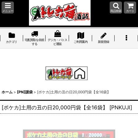
メニュー
商品検索
カート
宅配買取を依頼
デジカ・バトス
カテゴリ
ご利用案内
新規登録
する
ピ通販
ホーム
>
[PN]謎袋
>
[ポケカ]土用の丑の日20,000円袋【全16袋】
[ポケカ]土用の丑の日20,000円袋【全16袋】
[
PNKUJI
]