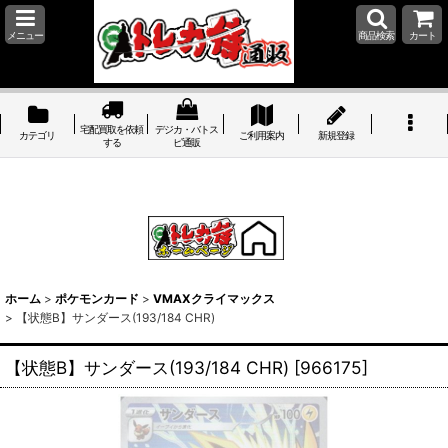
メニュー
商品検索
カート
宅配買取を依頼
デジカ・バトス
カテゴリ
ご利用案内
新規登録
する
ピ通販
ホーム
>
ポケモンカード
>
VMAXクライマックス
>
【状態B】サンダース(193/184 CHR)
【状態B】サンダース(193/184 CHR)
[
966175
]