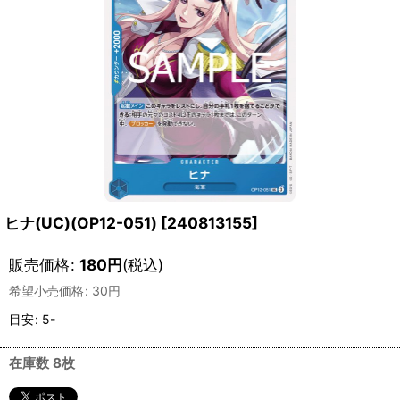
ヒナ(UC)(OP12-051)
[
240813155
]
販売価格
:
180
円
(税込)
希望小売価格
:
30
円
目安
:
5-
在庫数 8枚