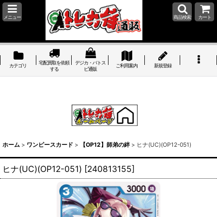
メニュー
商品検索
カート
宅配買取を依頼
デジカ・バトス
カテゴリ
ご利用案内
新規登録
する
ピ通販
ホーム
>
ワンピースカード
>
【OP12】師弟の絆
>
ヒナ(UC)(OP12-051)
ヒナ(UC)(OP12-051)
[
240813155
]