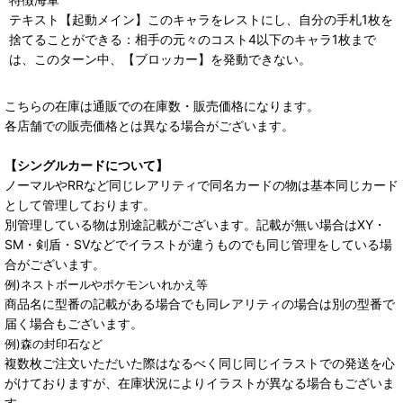
テキスト【起動メイン】このキャラをレストにし、自分の手札1枚を
捨てることができる：相手の元々のコスト4以下のキャラ1枚まで
は、このターン中、【ブロッカー】を発動できない。
こちらの在庫は通販での在庫数・販売価格になります。
各店舗での販売価格とは異なる場合がございます。
【シングルカードについて】
ノーマルやRRなど同じレアリティで同名カードの物は基本同じカード
として管理しております。
別管理している物は別途記載がございます。記載が無い場合はXY・
SM・剣盾・SVなどでイラストが違うものでも同じ管理をしている場
合がございます。
例)ネストボールやポケモンいれかえ等
商品名に型番の記載がある場合でも同レアリティの場合は別の型番で
届く場合もございます。
例)森の封印石など
複数枚ご注文いただいた際はなるべく同じ同じイラストでの発送を心
がけておりますが、在庫状況によりイラストが異なる場合もございま
す。