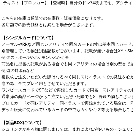
テキスト【ブロッカー】【登場時】自分のドン?4枚までを、アクテ
こちらの在庫は通販での在庫数・販売価格になります。
各店舗での販売価格とは異なる場合がございます。
【シングルカードについて】
ノーマルやRRなど同じレアリティで同名カードの物は基本同じカード
別管理している物は別途記載がございます。記載が無い場合はXY・S
例)ネストボールやポケモンいれかえ等
商品名に型番の記載がある場合でも同レアリティの場合は別の型番で
例)森の封印石など
複数枚ご注文いただいた際はなるべく同じ同じイラストでの発送を心
念の為、全てプレイ用とさせていただきます。
ワンピースカードでSTなどで再録したカードで同名・同レアリティの
通常弾の商品ページからご注文いただいた際でもST再録の物もござい
プロモカードが同レアリティ・同イラストで再録されている場合は、
デッキ販売に使われているカードの中でもカケやキズ等ある場合もご
【新品BOXについて】
シュリンクがある物に関しましては、まれによれが多いもの・シュリ