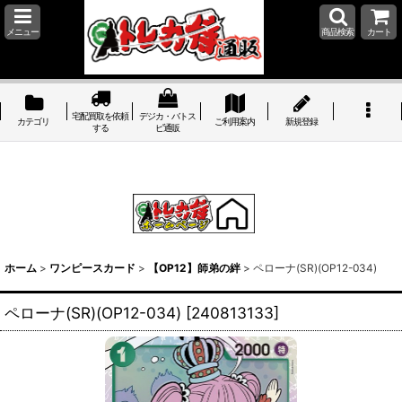
メニュー
商品検索
カート
宅配買取を依頼
デジカ・バトス
カテゴリ
ご利用案内
新規登録
する
ピ通販
ホーム
>
ワンピースカード
>
【OP12】師弟の絆
>
ペローナ(SR)(OP12-034)
ペローナ(SR)(OP12-034)
[
240813133
]