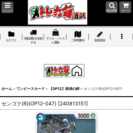
メニュー
商品検索
カート
宅配買取を依頼
デジカ・バトス
カテゴリ
ご利用案内
新規登録
する
ピ通販
ホーム
>
ワンピースカード
>
【OP12】師弟の絆
>
センゴク(R)(OP12-047)
センゴク(R)(OP12-047)
[
240813151
]