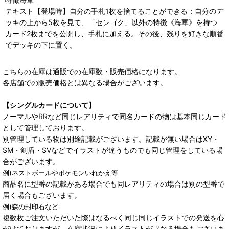
テキスト【登場時】自分の手札1枚を捨てることができる：自分のデ
ッキの上から5枚を見て、「センゴク」以外の特徴《海軍》を持つ
カード2枚までを公開し、手札に加える。その後、残りを好きな順番
でデッキの下に置く。
こちらの在庫は通販での在庫数・販売価格になります。
各店舗での販売価格とは異なる場合がございます。
【シングルカードについて】
ノーマルやRRなど同じレアリティで同名カードの物は基本同じカード
として管理しております。
別管理している物は別途記載がございます。記載が無い場合はXY・
SM・剣盾・SVなどでイラストが違うものでも同じ管理をしている場
合がございます。
例)ネストボールやポケモンいれかえ等
商品名に型番の記載がある場合でも同レアリティの場合は別の型番で
届く場合もございます。
例)森の封印石など
複数枚ご注文いただいた際はなるべく同じ同じイラストでの発送を心
がけておりますが、在庫状況によりイラストが異なる場合もございま