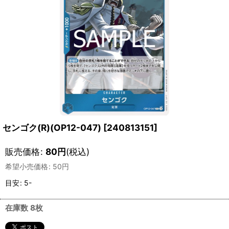
センゴク(R)(OP12-047)
[
240813151
]
販売価格
:
80
円
(税込)
希望小売価格
:
50
円
目安
:
5-
在庫数 8枚